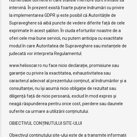
intervină. În prezent există foarte puține îndrumări cu privire
la implementarea GDPR și este posibil că Autoritățile de
Supraveghere să aibă puncte de vedere diferite față de cele
exprimate în acest șablon. În ciuda eforturilor noastre de a
oferi cele mai bune servicii, nu putem anticipa cu exactitate
modul în care Autoritatea de Supraveghere sau instanțele de
judecată vor interpreta Regulamentul.
www.helioscar.ro nu face nicio declarație, promisiune sau
garanție cu privire la exactitatea, exhaustivitatea sau
caracterul adecvat al prezentului conținut, al îndrumărilor și a
consultanței, nu își asumă nicio obligație de rezultat sau
diligență față de nicio persoană, exclud în mod expres și
neagă răspunderea pentru orice cost, pierdere sau daunele
suferite ca urmare a utilizării conținutului.
OBIECTIVUL CONȚINUTULUI SITE-ULUI
Obiectivul conținutului site-ului este de a transmite informații