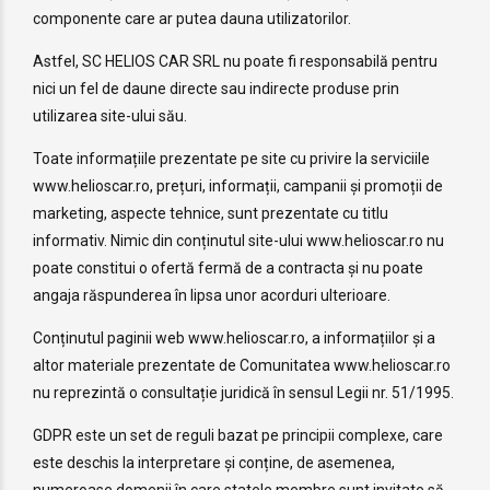
componente care ar putea dauna utilizatorilor.
Astfel, SC HELIOS CAR SRL nu poate fi responsabilă pentru
nici un fel de daune directe sau indirecte produse prin
utilizarea site-ului său.
Toate informațiile prezentate pe site cu privire la serviciile
www.helioscar.ro, prețuri, informații, campanii și promoții de
marketing, aspecte tehnice, sunt prezentate cu titlu
informativ. Nimic din conținutul site-ului www.helioscar.ro nu
poate constitui o ofertă fermă de a contracta și nu poate
angaja răspunderea în lipsa unor acorduri ulterioare.
Conținutul paginii web www.helioscar.ro, a informațiilor și a
altor materiale prezentate de Comunitatea www.helioscar.ro
nu reprezintă o consultație juridică în sensul Legii nr. 51/1995.
GDPR este un set de reguli bazat pe principii complexe, care
este deschis la interpretare și conține, de asemenea,
numeroase domenii în care statele membre sunt invitate să