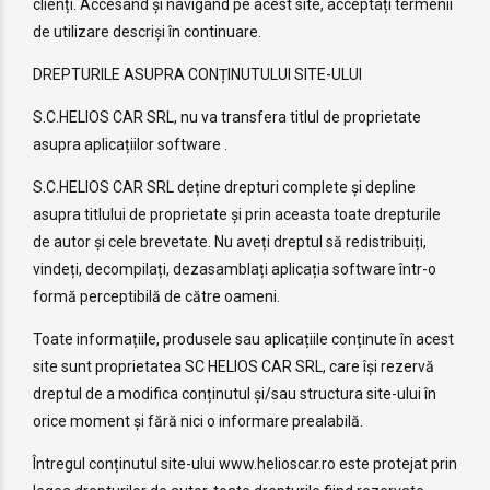
clienți. Accesând și navigând pe acest site, acceptați termenii
de utilizare descriși în continuare.
DREPTURILE ASUPRA CONȚINUTULUI SITE-ULUI
S.C.HELIOS CAR SRL, nu va transfera titlul de proprietate
asupra aplicațiilor software .
S.C.HELIOS CAR SRL deține drepturi complete și depline
asupra titlului de proprietate și prin aceasta toate drepturile
de autor și cele brevetate. Nu aveți dreptul să redistribuiți,
vindeți, decompilați, dezasamblați aplicația software într-o
formă perceptibilă de către oameni.
Toate informațiile, produsele sau aplicațiile conținute în acest
site sunt proprietatea SC HELIOS CAR SRL, care își rezervă
dreptul de a modifica conținutul și/sau structura site-ului în
orice moment și fără nici o informare prealabilă.
Întregul conținutul site-ului www.helioscar.ro este protejat prin