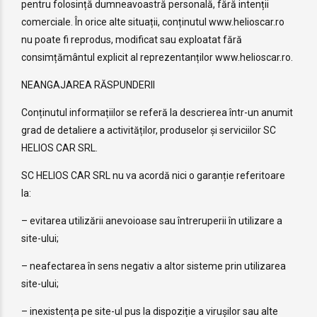
pentru folosință dumneavoastră personală, fără intenții
comerciale. În orice alte situații, conținutul www.helioscar.ro
nu poate fi reprodus, modificat sau exploatat fără
consimțământul explicit al reprezentanților www.helioscar.ro.
NEANGAJAREA RĂSPUNDERII
Conținutul informațiilor se referă la descrierea într-un anumit
grad de detaliere a activităților, produselor și serviciilor SC
HELIOS CAR SRL.
SC HELIOS CAR SRL nu va acordă nici o garanție referitoare
la:
– evitarea utilizării anevoioase sau întreruperii în utilizare a
site-ului;
– neafectarea în sens negativ a altor sisteme prin utilizarea
site-ului;
– inexistența pe site-ul pus la dispoziție a virușilor sau alte