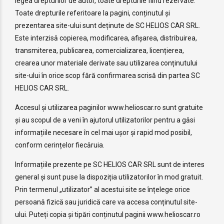
legea drepturilor de autor, toate drepturile fiind rezervate.
Toate drepturile referitoare la pagini, conținutul și
prezentarea site-ului sunt deținute de SC HELIOS CAR SRL.
Este interzisă copierea, modificarea, afișarea, distribuirea,
transmiterea, publicarea, comercializarea, licențierea,
crearea unor materiale derivate sau utilizarea conținutului
site-ului în orice scop fără confirmarea scrisă din partea SC
HELIOS CAR SRL.
Accesul și utilizarea paginilor www.helioscar.ro sunt gratuite
și au scopul de a veni în ajutorul utilizatorilor pentru a găsi
informațiile necesare în cel mai ușor și rapid mod posibil,
conform cerințelor fiecăruia.
Informațiile prezente pe SC HELIOS CAR SRL sunt de interes
general și sunt puse la dispoziția utilizatorilor în mod gratuit.
Prin termenul „utilizator” al acestui site se înțelege orice
persoană fizică sau juridică care va accesa conținutul site-
ului. Puteți copia și tipări conținutul paginii www.helioscar.ro